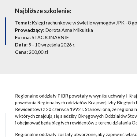
Najbliższe szkolenie:
Temat:
Księgi rachunkowe w świetle wymogów JPK - 8 go
Prowadzący:
Dorota Anna Mikulska
Forma:
STACJONARNIE
Data:
9 - 10 września 2026 r.
Cena:
200,00
zł
Regionalne oddziały PIBR powstały w wyniku uchwały I Kr
powołania Regionalnych oddziałów Krajowej Izby Biegłych 
Rewidentów) z 20 czerwca 1992 r. Stanowi ona, że regional
w których znajdują się siedziby Okręgowych Oddziałów St
i obejmować będą biegłych rewidentów z terenu działania 
Regionalne oddziały zostały utworzone, aby zapewnić właśc