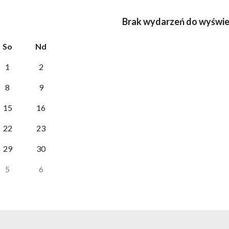
Brak wydarzeń do wyświe
So
Nd
1
2
8
9
15
16
22
23
29
30
5
6